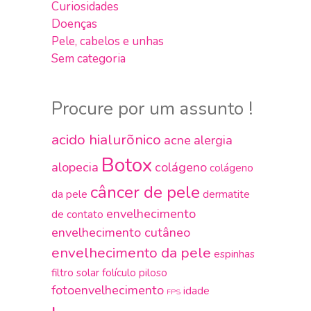
Curiosidades
Doenças
Pele, cabelos e unhas
Sem categoria
Procure por um assunto !
acido hialurõnico
acne
alergia
Botox
alopecia
colágeno
colágeno
câncer de pele
da pele
dermatite
envelhecimento
de contato
envelhecimento cutâneo
envelhecimento da pele
espinhas
filtro solar
folículo piloso
fotoenvelhecimento
idade
FPS