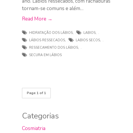
ano. Lábios ressecados, com rachaduras
tornam-se comuns e além…
Read More →
HIDRATAÇÃO DOS LÁBIOS
,
LABIOS
,
LÁBIOS RESSECADOS
,
LABIOS SECOS
,
RESSECAMENTO DOS LÁBIOS
,
SECURA EM LÁBIOS
Page 1 of 1
Categorias
Cosmiatria