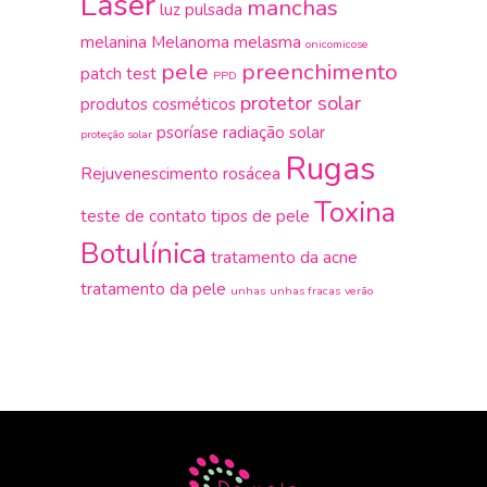
Laser
manchas
luz pulsada
melanina
Melanoma
melasma
onicomicose
pele
preenchimento
patch test
PPD
protetor solar
produtos cosméticos
psoríase
radiação solar
proteção solar
Rugas
Rejuvenescimento
rosácea
Toxina
teste de contato
tipos de pele
Botulínica
tratamento da acne
tratamento da pele
unhas
unhas fracas
verão