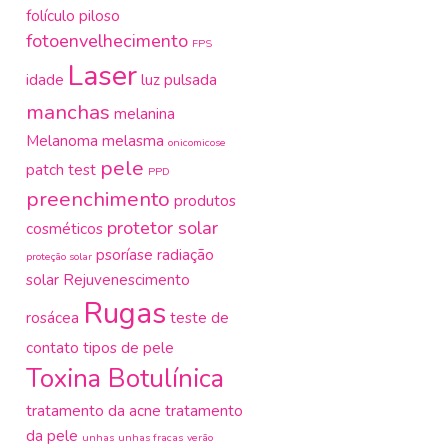
folículo piloso
fotoenvelhecimento
FPS
Laser
idade
luz pulsada
manchas
melanina
Melanoma
melasma
onicomicose
pele
patch test
PPD
preenchimento
produtos
protetor solar
cosméticos
psoríase
radiação
proteção solar
solar
Rejuvenescimento
Rugas
rosácea
teste de
contato
tipos de pele
Toxina Botulínica
tratamento da acne
tratamento
da pele
unhas
unhas fracas
verão