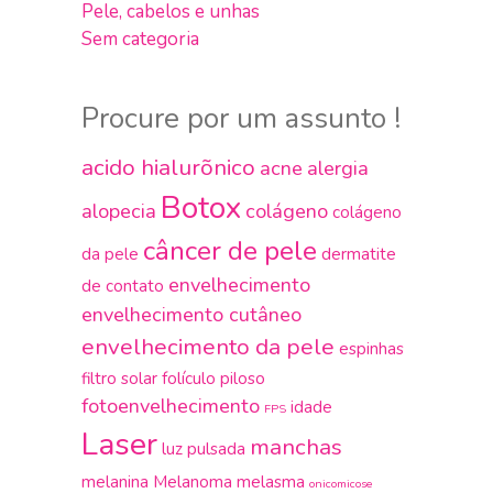
Pele, cabelos e unhas
Sem categoria
Procure por um assunto !
acido hialurõnico
acne
alergia
Botox
alopecia
colágeno
colágeno
câncer de pele
da pele
dermatite
envelhecimento
de contato
envelhecimento cutâneo
envelhecimento da pele
espinhas
filtro solar
folículo piloso
fotoenvelhecimento
idade
FPS
Laser
manchas
luz pulsada
melanina
Melanoma
melasma
onicomicose