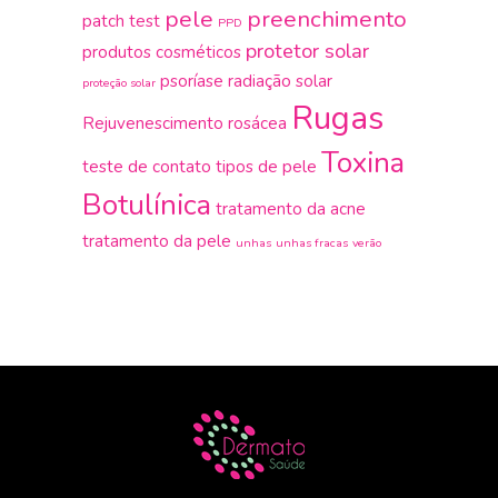
pele
preenchimento
patch test
PPD
protetor solar
produtos cosméticos
psoríase
radiação solar
proteção solar
Rugas
Rejuvenescimento
rosácea
Toxina
teste de contato
tipos de pele
Botulínica
tratamento da acne
tratamento da pele
unhas
unhas fracas
verão