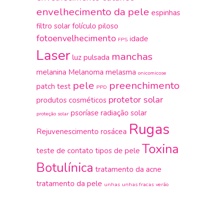
envelhecimento da pele
espinhas
filtro solar
folículo piloso
fotoenvelhecimento
idade
FPS
Laser
manchas
luz pulsada
melanina
Melanoma
melasma
onicomicose
pele
preenchimento
patch test
PPD
protetor solar
produtos cosméticos
psoríase
radiação solar
proteção solar
Rugas
Rejuvenescimento
rosácea
Toxina
teste de contato
tipos de pele
Botulínica
tratamento da acne
tratamento da pele
unhas
unhas fracas
verão