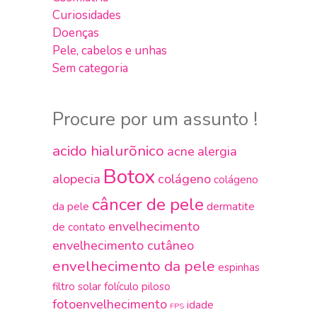
Curiosidades
Doenças
Pele, cabelos e unhas
Sem categoria
Procure por um assunto !
acido hialurõnico
acne
alergia
Botox
alopecia
colágeno
colágeno
câncer de pele
da pele
dermatite
envelhecimento
de contato
envelhecimento cutâneo
envelhecimento da pele
espinhas
filtro solar
folículo piloso
fotoenvelhecimento
idade
FPS