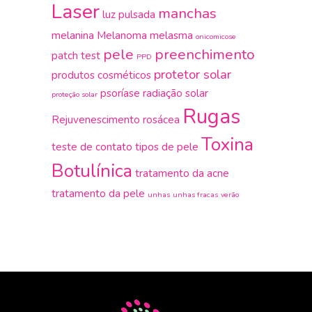
Laser
manchas
luz pulsada
melanina
Melanoma
melasma
onicomicose
pele
preenchimento
patch test
PPD
protetor solar
produtos cosméticos
psoríase
radiação solar
proteção solar
Rugas
Rejuvenescimento
rosácea
Toxina
teste de contato
tipos de pele
Botulínica
tratamento da acne
tratamento da pele
unhas
unhas fracas
verão