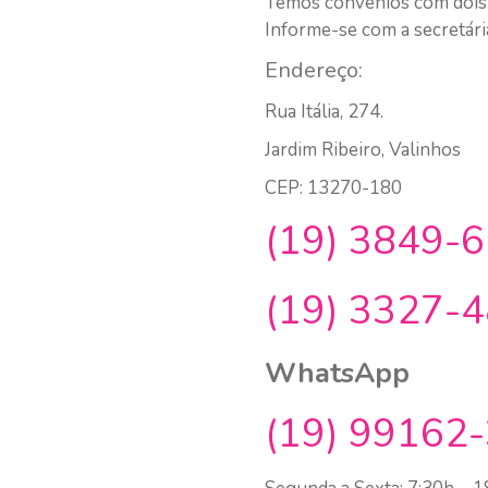
Temos convênios com dois
Informe-se com a secretári
Endereço:
Rua Itália, 274.
Jardim Ribeiro, Valinhos
CEP: 13270-180
(19)
3849-6
(19)
3327-4
WhatsApp
(19)
99162-