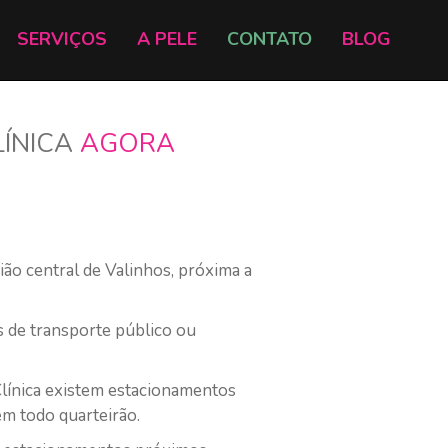
SERVIÇOS
A PELE
CONTATO
BLOG
LÍNICA
AGORA
gião central de Valinhos, próxima a
s de transporte público ou
línica existem estacionamentos
em todo quarteirão.