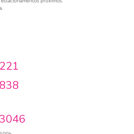
 estacionamentos próximos.
a.
221
838
3046